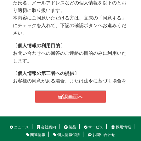
た氏名、メールアドレスなどの個人情報を以下のとお
り適切に取り扱います。
本内容にご同意いただける方は、文末の「同意する」
にチェックを入れて、下記の確認ボタンへお進みくだ
さい。
〔個人情報の利用目的〕
お問い合わせへの回答のご連絡の目的のみに利用いた
します。
〔個人情報の第三者への提供〕
お客様の同意がある場合、または法令に基づく場合を
除き、第三者に提供することはございません。
〔個人情報取扱の委託〕
資料送付時の配送業者など、外部業者に個人情報の取
扱を委託する場合は、個人情報を適切かつ安全に取り
扱う契約を取り交わして管理します。
ニュース
会社案内
製品
サービス
採用情報
関連情報
個人情報保護
お問い合わせ
〔個人情報保護管理者〕