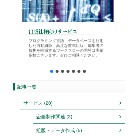
出版社様向けサービス
学会様
プログラミング言語、データベースを利用
した自動組版、高度な数式組版、編集者の
論文投稿
負担を軽減するワークフローの開発は実績
TeX入
多数ございます。ぜひご相談ください。
境に対応
制作を行
記事一覧
サービス (20)
企画制作関連 (3)
組版・データ作成 (5)