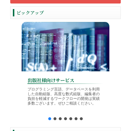
ピックアップ
出版社様向けサービス
学会様
プログラミング言語、データベースを利用
した自動組版、高度な数式組版、編集者の
論文投稿
負担を軽減するワークフローの開発は実績
TeX入
多数ございます。ぜひご相談ください。
境に対応
制作を行