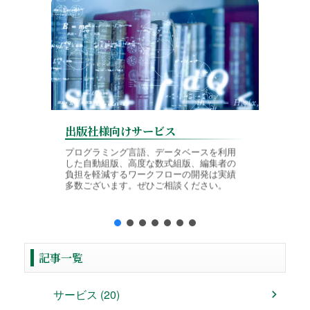
出版社様向けサービス
学会様
プログラミング言語、データベースを利用
した自動組版、高度な数式組版、編集者の
論文投稿
負担を軽減するワークフローの開発は実績
TeX入
多数ございます。ぜひご相談ください。
境に対応
制作を行
記事一覧
サービス (20)