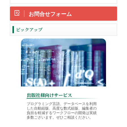
お問合せフォーム
ReadMore
ピックアップ
出版社様向けサービス
学会様
プログラミング言語、データベースを利用
した自動組版、高度な数式組版、編集者の
論文投稿
負担を軽減するワークフローの開発は実績
TeX入
多数ございます。ぜひご相談ください。
境に対応
制作を行