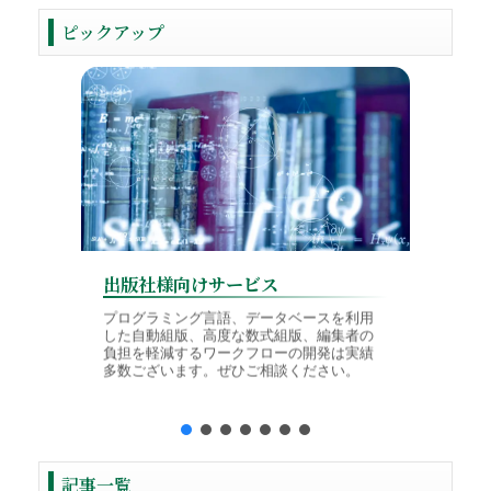
ピックアップ
出版社様向けサービス
学会様
プログラミング言語、データベースを利用
した自動組版、高度な数式組版、編集者の
論文投稿
負担を軽減するワークフローの開発は実績
TeX入
多数ございます。ぜひご相談ください。
境に対応
制作を行
記事一覧