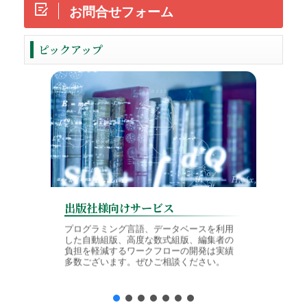
お問合せフォーム
ReadMore
ピックアップ
出版社様向けサービス
学会様
プログラミング言語、データベースを利用
した自動組版、高度な数式組版、編集者の
論文投稿
負担を軽減するワークフローの開発は実績
TeX入
多数ございます。ぜひご相談ください。
境に対応
制作を行