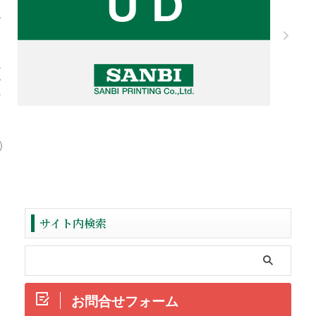
ニ
バ
ー
サ
ル
デ
ザ
イ
ン
)
サイト内検索
お問合せフォーム
ReadMore