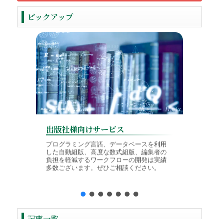
ピックアップ
出版社様向けサービス
学会様
プログラミング言語、データベースを利用
した自動組版、高度な数式組版、編集者の
論文投稿
負担を軽減するワークフローの開発は実績
TeX入
多数ございます。ぜひご相談ください。
境に対応
制作を行
記事一覧