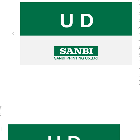
第
5
]
ユ