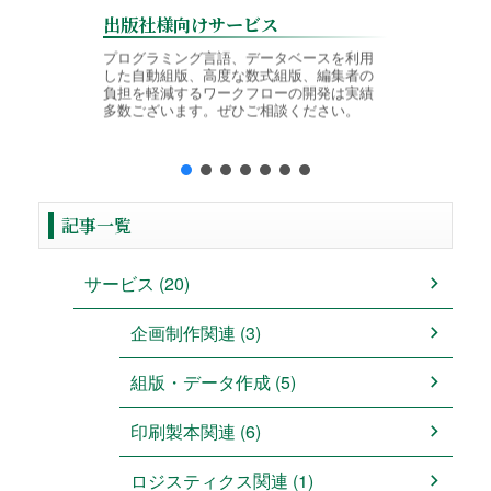
出版社様向けサービス
学会様
プログラミング言語、データベースを利用
した自動組版、高度な数式組版、編集者の
論文投稿
負担を軽減するワークフローの開発は実績
TeX入
多数ございます。ぜひご相談ください。
境に対応
制作を行
記事一覧
サービス (20)
企画制作関連 (3)
組版・データ作成 (5)
印刷製本関連 (6)
ロジスティクス関連 (1)