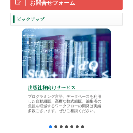
お問合せフォーム
ReadMore
ピックアップ
出版社様向けサービス
学会様
プログラミング言語、データベースを利用
した自動組版、高度な数式組版、編集者の
論文投稿
負担を軽減するワークフローの開発は実績
TeX入
多数ございます。ぜひご相談ください。
境に対応
制作を行